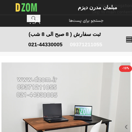
Skip to navigation
مبلمان مدرن دیزم
Skip to main content
ثبت سفارش
( 8 صبح الی 8 شب)
021-44330005
09371211055
خانه
/
میز اداری
/
میز کامپیوتر
/
میز کامپیوتر کوچک
-10%