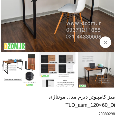
برای بزرگنمایی کلیک کنید
میز کامپیوتر دیزم مدل مونتاژی
TLD_asm_120×60_Di
20380298