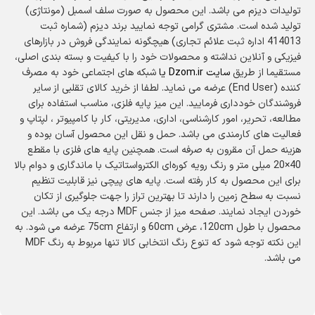
تولیدات دیزم می‌ باشد. این محصول به‌ صورت سلف‌ اسمبل (مونتاژی)
تولید شده است. مشتری گرامی توجه نمایید برند دیزم (شماره ثبت
414013 اداره ثبت علائم تجاری) هیچگونه نمایندگی فروش در بازارهای
فیزیکی و آنلاین نداشته و محصولات خود را با کیفیت و بسته بندی اصلی،
مستقیما از طریق
سایت
Dzom.ir
یا
شبکه های اجتماعی خود به مصرف
کننده (End User) عرضه می نماید. لطفا از خرید کالای تقلبی از سایر
فروشندگان خودداری فرمایید. این میز پایه فلزی، مناسب استفاده برای
مطالعه، تحریر، امور کارشناسی، اداری، مدیریتی، کار با کامپیوتر ، لپتاپ و
فعالیت‌ های کارمندی می‌ باشد. حمل‌ و نقل این محصول آسان بوده و
هزینه حمل آن مقرون‌ به‌ صرفه است. همچنین پایه‌ های فلزی با مقطع
40×20 میلی‌ متر و رنگ رویه کوره‌ای الکترواستاتیک با ماندگاری و دوام بالا
برای این محصول به‌ کار رفته است. پایه‌ های پیچی نیز قابلیت تنظیم
نسبت به سطح زمین را دارند تا بهترین تراز را جهت جلوگیری از تکان
خوردن ایجاد نمایند. صفحه میز از جنس MDF درجه یک می‌ باشد. این
محصول با طول 120cm، عرض 60cm و ارتفاع 75cm عرضه می‌ شود. به
این نکته توجه شود که تنوع رنگ انتخابی کالا تنها مربوط به رنگ MDF
می باشد.