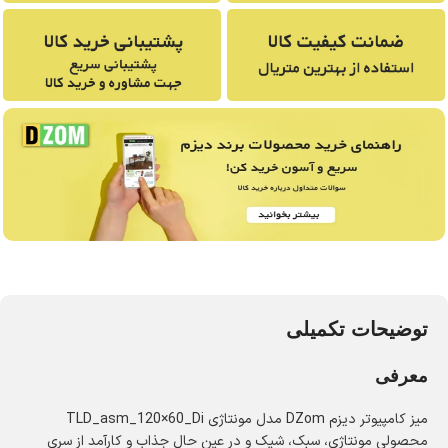
توضیحات تکمیلی
معرفی
میز کامپیوتر دیزم DZom مدل مونتاژی TLD_asm_120×60_Di
محصولی مونتاژی، سبک، شیک و در عین حال جذاب و کارآمد از سری