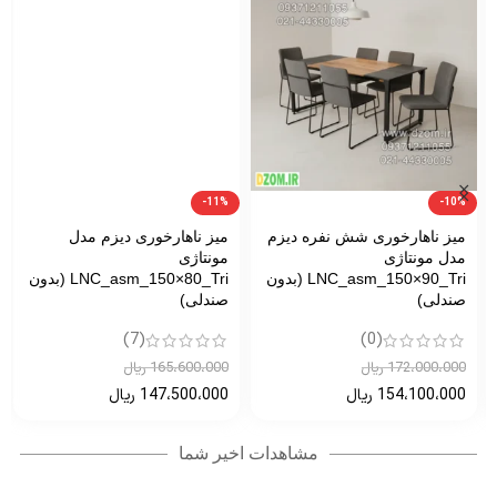
-11%
-10%
میز ناهارخوری شش نفره دیزم
میز ناهارخوری دیزم مدل
مدل مونتاژی
مونتاژی
LNC_asm_150×90_Tri (بدون
LNC_asm_150×80_Tri (بدون
صندلی)
صندلی)
(7)
(0)
172،000،000
ریال
165،600،000
ریال
154،100،000
ریال
147،500،000
ریال
مشاهدات اخیر شما