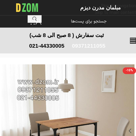
Skip to navigation
مبلمان مدرن دیزم
Skip to main content
ثبت سفارش
( 8 صبح الی 8 شب)
021-44330005
09371211055
خانه
/
میز ناهار خوری
/
میز ناهار خوری کوچک
-10%