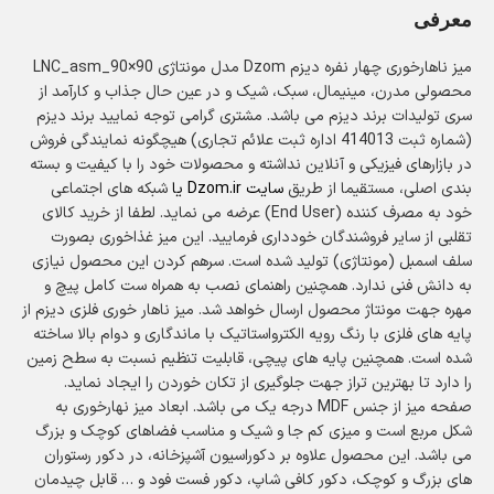
معرفی
میز ناهارخوری چهار نفره دیزم Dzom مدل مونتاژی LNC_asm_90×90
محصولی مدرن، مینیمال، سبک، شیک و در عین حال جذاب و کارآمد از
سری تولیدات برند دیزم می باشد. مشتری گرامی توجه نمایید برند دیزم
(شماره ثبت 414013 اداره ثبت علائم تجاری) هیچگونه نمایندگی فروش
در بازارهای فیزیکی و آنلاین نداشته و محصولات خود را با کیفیت و بسته
بندی اصلی، مستقیما از طریق
سایت
Dzom.ir
یا
شبکه های اجتماعی
خود به مصرف کننده (End User) عرضه می نماید. لطفا از خرید کالای
تقلبی از سایر فروشندگان خودداری فرمایید. این میز غذاخوری بصورت
سلف اسمبل (مونتاژی) تولید شده است. سرهم کردن این محصول نیازی
به دانش فنی ندارد. همچنین راهنمای نصب به همراه ست کامل پیچ و
مهره جهت مونتاژ محصول ارسال خواهد شد. میز ناهار خوری فلزی دیزم از
پایه های فلزی با رنگ رویه الکترواستاتیک با ماندگاری و دوام بالا ساخته
شده است. همچنین پایه های پیچی، قابلیت تنظیم نسبت به سطح زمین
را دارد تا بهترین تراز جهت جلوگیری از تکان خوردن را ایجاد نماید.
صفحه میز از جنس MDF درجه یک می باشد. ابعاد میز نهارخوری به
شکل مربع است و میزی کم جا‌ و شیک و مناسب فضاهای کوچک و بزرگ
می باشد. این محصول علاوه بر دکوراسیون آشپزخانه، در دکور رستوران
های بزرگ و کوچک، دکور کافی شاپ، دکور فست فود و … قابل چیدمان