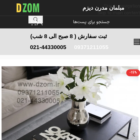
Skip to navigation
مبلمان مدرن دیزم
Skip to main content
ثبت سفارش
( 8 صبح الی 8 شب)
021-44330005
09371211055
خانه
/
میز اداری
/
میز جلومبلی اداری
-15%