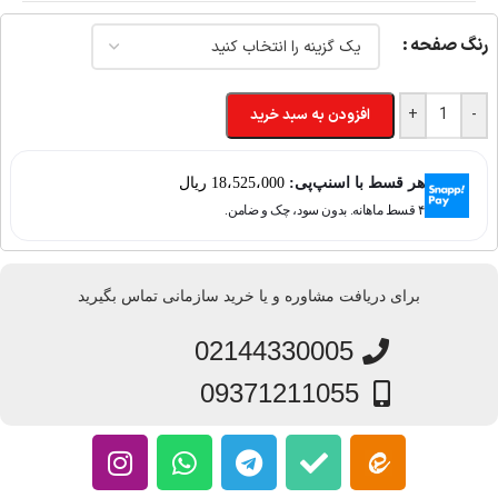
رنگ صفحه
+
-
افزودن به سبد خرید
هر قسط با اسنپ‌پی:
18،525،000
ریال
۴ قسط ماهانه. بدون سود، چک و ضامن.
برای دریافت مشاوره و یا خرید سازمانی تماس بگیرید
02144330005
09371211055