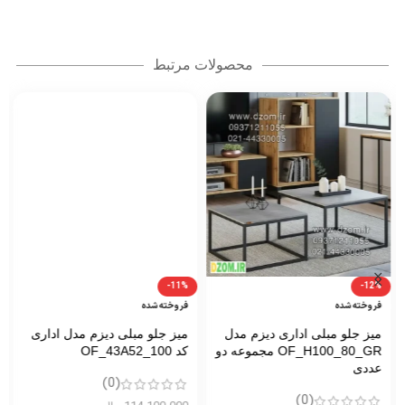
محصولات مرتبط
-11%
-12%
فروخته شده
فروخته شده
میز جلو مبلی اداری دیزم مدل
میز جلو مبلی دیزم مدل اداری
OF_H100_80_GR مجموعه دو
کد OF_43A52_100
عددی
(0)
(0)