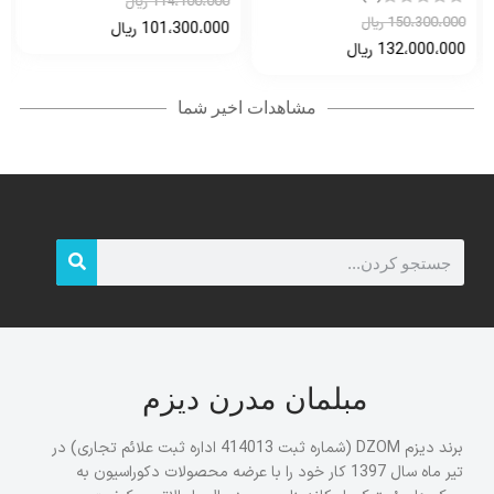
114،100،000
ریال
150،300،000
ریال
101،300،000
ریال
132،000،000
ریال
مشاهدات اخیر شما
مبلمان مدرن دیزم
برند دیزم DZOM (شماره ثبت 414013 اداره ثبت علائم تجاری) در
تیر ماه سال 1397 کار خود را با عرضه محصولات دکوراسیون به