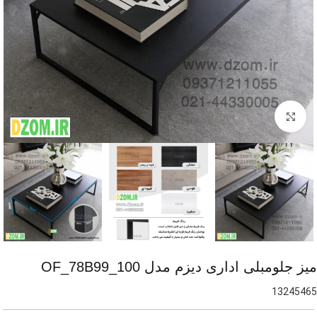
برای بزرگنمایی کلیک کنید
میز جلومبلی اداری دیزم مدل OF_78B99_100
13245465