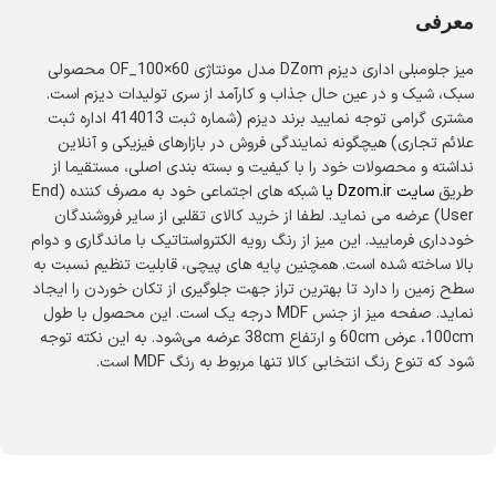
معرفی
میز جلومبلی اداری دیزم DZom مدل مونتاژی OF_100×60 محصولی
سبک، شیک و در عین حال جذاب و کارآمد از سری تولیدات دیزم است.
مشتری گرامی توجه نمایید برند دیزم (شماره ثبت 414013 اداره ثبت
علائم تجاری) هیچگونه نمایندگی فروش در بازارهای فیزیکی و آنلاین
نداشته و محصولات خود را با کیفیت و بسته بندی اصلی، مستقیما از
طریق
سایت
Dzom.ir
یا
شبکه های اجتماعی خود به مصرف کننده (End
User) عرضه می نماید. لطفا از خرید کالای تقلبی از سایر فروشندگان
خودداری فرمایید. این میز از رنگ رویه الکترواستاتیک با ماندگاری و دوام
بالا ساخته شده است. همچنین پایه های پیچی، قابلیت تنظیم نسبت به
سطح زمین را دارد تا بهترین تراز جهت جلوگیری از تکان خوردن را ایجاد
نماید. صفحه میز از جنس MDF درجه یک است. این محصول با طول
100cm، عرض 60cm و ارتفاع 38cm عرضه می‌شود. به این نکته توجه
شود که تنوع رنگ انتخابی کالا تنها مربوط به رنگ MDF است.