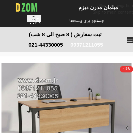
Skip to navigation
مبلمان مدرن دیزم
Skip to main content
ثبت سفارش
( 8 صبح الی 8 شب)
021-44330005
09371211055
خانه
/
میز تحریر
/
میز تحریر چوب و فلز
-10%