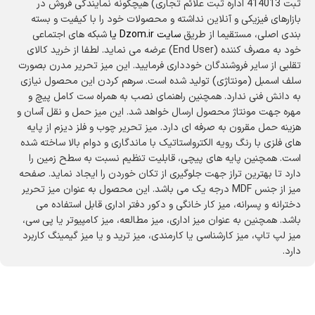
ثبت 414013 اداره ثبت علائم تجاری) هیچگونه نمایندگی فروش در
بازارهای فیزیکی و آنلاین نداشته و محصولات خود را با کیفیت و بسته
بندی اصلی، مستقیما از طریق
سایت
Dzom.ir
یا
شبکه های اجتماعی
خود به مصرف کننده (End User) عرضه می نماید. لطفا از خرید کالای
تقلبی از سایر فروشندگان خودداری فرمایید. این میز تحریر مدرن بصورت
سلف اسمبل (مونتاژی) تولید شده است. سرهم کردن این محصول نیازی
به دانش فنی ندارد. همچنین راهنمای نصب به همراه ست کامل پیچ و
مهره جهت مونتاژ محصول ارسال خواهد شد. این میز حمل و نقل آسان و
هزینه حمل مقرون به صرفه ای دارد. میز تحریر چوب و فلز دیزم از پایه
های فلزی با رنگ رویه الکترواستاتیک با ماندگاری و دوام بالا ساخته شده
است. همچنین پایه های پیچی، قابلیت تنظیم نسبت به سطح زمین را
دارد تا بهترین تراز جهت جلوگیری از تکان خوردن را ایجاد نماید. صفحه
میز از جنس MDF درجه یک می باشد. این محصول به عنوان میز تحریر
دخترانه و پسرانه، میز کار خانگی و دکور دفتر اداری قابل استفاده می
باشد. همچنین به عنوان میز اداری، میز مطالعه، میز کامپیوتر یا پی سی،
میز لپ تاپ، میز کارشناسی یا کارمندی، میز ترید و یا میز گیمینگ کاربرد
دارد.