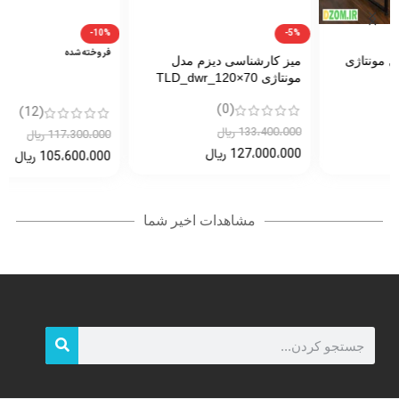
-10%
-5%
فروخته شده
میز کارشناسی دیزم مدل
مونتاژی TLD_dwr_120×70
(0)
(12)
133،400،000
ریال
117،300،000
ریال
127،000،000
ریال
105،600،000
ریال
مشاهدات اخیر شما