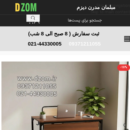
Skip to navigation
مبلمان مدرن دیزم
Skip to main content
ثبت سفارش
( 8 صبح الی 8 شب)
021-44330005
09371211055
خانه
/
میز اداری
/
میز کارشناسی
-10%