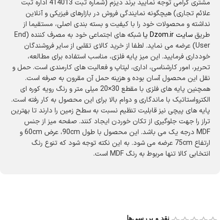
مشتری گرامی توجه نمایید برند دیزم (شماره ثبت 414013 اداره ثبت
علائم تجاری) هیچگونه نمایندگی فروش در بازارهای فیزیکی و آنلاین
نداشته و محصولات خود را با کیفیت و بسته بندی اصلی، مستقیما از
طریق
سایت
Dzom.ir
یا
شبکه های اجتماعی خود به مصرف کننده (End
User) عرضه می نماید. لطفا از خرید کالای تقلبی از سایر فروشندگان
خودداری فرمایید. این میز پایه فلزی، مناسب استفاده برای مطالعه،
تحریر، امور کارشناسی، اداری، لپتاپ و فعالیت‌ های کارمندی است. حمل‌ و
نقل این محصول آسان بوده و هزینه حمل آن مقرون‌ به‌ صرفه است.
همچنین پایه‌ های فلزی با مقطع 30×20 میلی‌ متر و رنگ رویه کوره‌ ای
الکترواستاتیک با ماندگاری و دوام بالا برای این محصول به‌ کار رفته است.
پایه‌ های پیچی نیز قابلیت تنظیم نسبت به سطح زمین را دارند تا بهترین
تراز را جهت جلوگیری از تکان خوردن ایجاد کنند. صفحه میز از جنس
MDF درجه یک می‌ باشد. این محصول با طول 90cm، عرض 60cm و
ارتفاع 75cm عرضه می‌ شود. به این نکته توجه شود که تنوع رنگ
انتخابی کالا تنها مربوط به رنگ MDF است.
نقد و بررسی‌ها