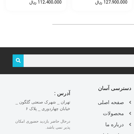
112،500،000
ریال
81،000،000
ریال
دسترسی آسان
آدرس :
صفحه اصلی
تهران _ شهرک صنعتی گلگون _
خیابان چهاردوری _ پلاک ۶
محصولات
درحال حاضر بازدید حضوری امکان
درباره ما
پذیر نمی باشد.