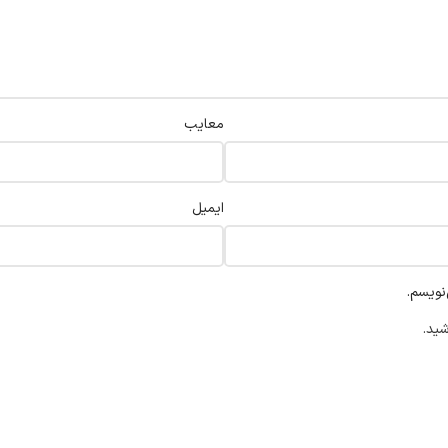
معایب
ایمیل
نویسم.
شید.