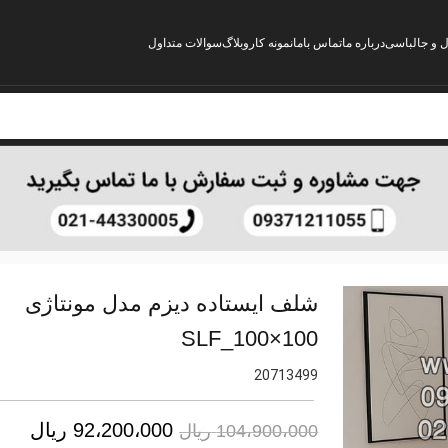
ل و جالباسی
درباره ما
تماس باما
نمونه کار
وبلاگ
سوالات متداول
شلف ایستاده دیزم مدل مونتاژی
SLF_100×100
20713499
92،200،000
ریال
104،900،000
ریال