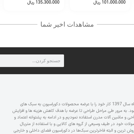
135،500،000
ریال
83،600،000
ریال
مشاهدات اخیر شما
برند دیزم DZOM (شماره ثبت 414013 اداره ثبت علائم تجاری) در تیر ماه سال 1397 کار خود را با عرضه محصولات دکوراسیون به سبک های
نمود. به مرور طی مراحل طراحی تا عرضه با هدف کاهش هزینه ها و افزایش
ی و ماشین آلات مدرن استفاده نمودیم و در ادامه به پشتوانه اعتماد و
موعه دیزم DZOM درحال گسترش محصولات خود در طیف وسیعی از گروه های کالایی و با استفاده از متریال
وش ترین و البته فاخرترین سبک‌ها در دکوراسیون فضای داخلی و خارجی