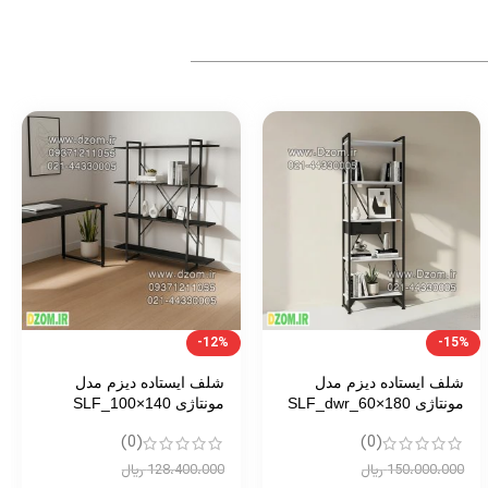
-16%
-27%
شلف ایستاده دیزم مدل
شلف ایستاده دیزم مدل
مونتاژی SLF_dwr_60×140
مونتاژی SLF_45×140
(0)
(0)
153،900،000
ریال
96،300،000
ریال