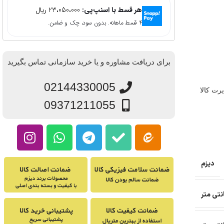
هر قسط با اسنپ‌پی:
23،050،000
ریال
۴ قسط ماهانه. بدون سود، چک و ضامن.
برای دریافت مشاوره و یا خرید سازمانی تماس بگیرید
02144330005
ت مغایرت کالا
09371211055
دیزم