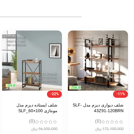
-13%
-14%
شلف ایستاده دیزم مدل
شلف ایستاده دیزم مدل
مونتاژی SLF_80×180
مونتاژی SLF_100×180
(0)
(0)
139،400،000
ریال
154،000،000
ریال