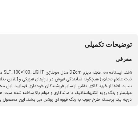
توضیحات تکمیلی
معرفی
ثبت علائم تجاری) هیچگونه نمایندگی فروش در بازارهای فیزیکی و آنلاین ند
درجه یک برجسته طرح چوب به رنگ قهوه ای روشن می باشد. این محصول با طول 100cm، عرض 30cm و ارتفاع 100cm عرضه می شود. به این نکته توجه شود که تنوع رنگ انتخابی کالا تنها مربوط به رنگ پایه 