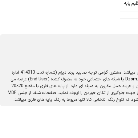
یم پایه
شلف ایستاده سه طبقه دیزم DZom مدل مونتاژی SLF_100×100_LIGHT محصولی مونتاژی، سبک، شیک و در عین حال جذاب و کارآمد از سری تولیدات دیزم میباشد. مشتری گرامی توجه نمایید برند دیزم (شماره ثبت 414013 اداره
Dzom.
یا
شبکه های اجتماعی خود به مصرف کننده (End User) عرضه می
نماید. لطفا از خرید کالای تقلبی از سایر فروشندگان خودداری فرمایید. این محصول بصورت سلف اسمبل (مونتاژی) تولید شده است. این شلف حمل و نقل آسان و هزینه حمل مقرون به صرفه ای دارد. از پایه های فلزی با مقطع 20×20
میلیمتر و رنگ رویه الکترواستاتیک با ماندگاری و دوام بالا ساخته شده است. همچنین پایه های پیچی، قابلیت تنظیم نسبت به سطح زمین را دارد تا بهترین تراز جهت جلوگیری از تکان خوردن را ایجاد نماید. صفحات شلف از جنس MDF