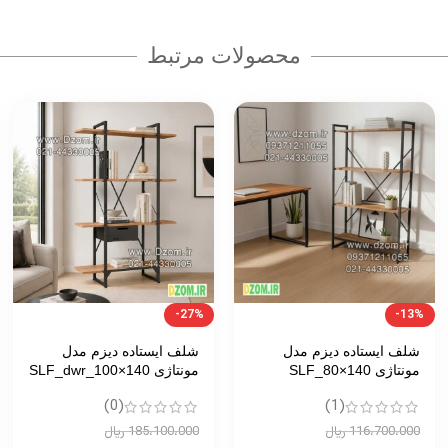
محصولات مرتبط
-13%
-11%
شلف دیواری دیزم مدل SLF-
شلف ایستاده دیزم مدل
53D43-80
مونتاژی SLF_80×100
(0)
(0)
151،700،000
ریال
96،100،000
ریال