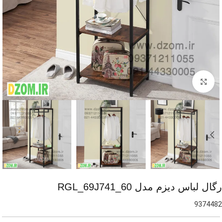
برای بزرگنمایی کلیک کنید
رگال لباس دیزم مدل RGL_69J741_60
9374482