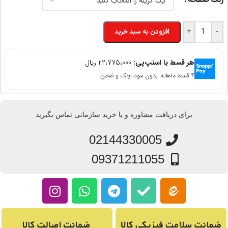
رنگ صفحه
+
-
افزودن به سبد خرید
هر قسط با اسنپ‌پی:
22،775،000
ریال
۴ قسط ماهانه. بدون سود، چک و ضامن.
برای دریافت مشاوره و یا خرید سازمانی تماس بگیرید
02144330005
09371211055