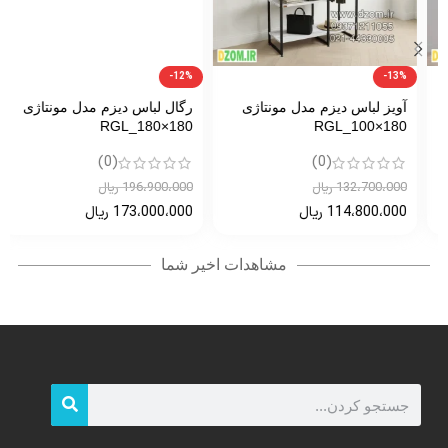
-12%
-13%
آویز لباس دیزم مدل مونتاژی
رگال لباس دیزم مدل مونتاژی
RGL_180×180
RGL_100×180
(0)
(0)
132،700،000
ریال
196،900،000
ریال
114،800،000
ریال
173،000،000
ریال
مشاهدات اخیر شما