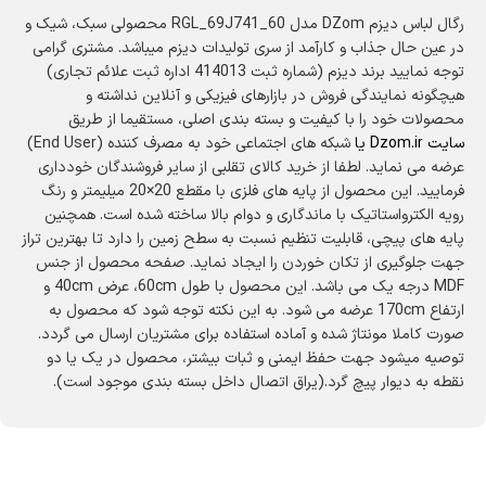
رگال لباس دیزم DZom مدل RGL_69J741_60 محصولی سبک، شیک و
در عین حال جذاب و کارآمد از سری تولیدات دیزم میباشد. مشتری گرامی
توجه نمایید برند دیزم (شماره ثبت 414013 اداره ثبت علائم تجاری)
هیچگونه نمایندگی فروش در بازارهای فیزیکی و آنلاین نداشته و
محصولات خود را با کیفیت و بسته بندی اصلی، مستقیما از طریق
سایت
Dzom.ir
یا
شبکه های اجتماعی خود به مصرف کننده (End User)
عرضه می نماید. لطفا از خرید کالای تقلبی از سایر فروشندگان خودداری
فرمایید. این محصول از پایه های فلزی با مقطع 20×20 میلیمتر و رنگ
رویه الکترواستاتیک با ماندگاری و دوام بالا ساخته شده است. همچنین
پایه های پیچی، قابلیت تنظیم نسبت به سطح زمین را دارد تا بهترین تراز
جهت جلوگیری از تکان خوردن را ایجاد نماید. صفحه محصول از جنس
MDF درجه یک می باشد. این محصول با طول 60cm، عرض 40cm و
ارتفاع 170cm عرضه می شود. به این نکته توجه شود که محصول به
صورت کاملا مونتاژ شده و آماده استفاده برای مشتریان ارسال می گردد.
توصیه میشود جهت حفظ ایمنی و ثبات بیشتر، محصول در یک یا دو
نقطه به دیوار پیچ گرد.(یراق اتصال داخل بسته بندی موجود است).