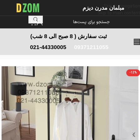
Skip to navigation
مبلمان مدرن دیزم
Skip to main content
ثبت سفارش
( 8 صبح الی 8 شب)
021-44330005
09371211055
خانه
/
رگال و جالباسی
/
رگال لباس کوچک
-12%