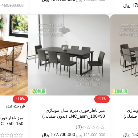
17
ریال
163،300،000
ر
-10%
-11%
فروخته شده
نتاژی
میز ناهارخوری دیزم مدل مونتاژی
LNC_asm_180×90 (بدون صندلی)
میز ناهارخور
LNC_750_150 (بدون صن
(0)
)
15
ریال
172،700،000
ریال
193،000،000
ریال