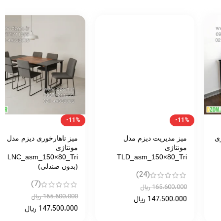
-11%
-11%
میز مدیریت دیزم مدل
میز ناهارخوری دیزم مدل
مونتاژی
مونتاژی
LNC_asm_150×80_Tri
TLD_asm_150×80_Tri
(بدون صندلی)
(24)
(7)
165،600،000
ریال
165،600،000
ریال
147،500،000
ریال
147،500،000
ریال