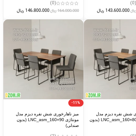
(0)
(0
143،600،000
ریال
146،800،000
ریال
یال
164،000،000
ریال
-11%
ری شش نفره دیزم مدل
میز ناهارخوری شش نفره دیزم مدل
مونتاژی LNC_asm_160×80_Tri (بدون
مونتاژی LNC_asm_160×90 (بدون
صندلی)