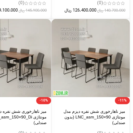
(0)
(0)
126،400،000
ریال
9،100،000
140،700،000
ریال
145،900،000
ریال
-10%
-11%
میز ناهارخوری شش نفره دیزم مدل
میز ناهارخوری شش نفره د
مونتاژی LNC_asm_150×90 (بدون
صندلی)
صندلی)