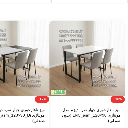
-12%
-10%
میز ناهارخوری چهار نفره دیزم مدل
میز ناهارخوری چهار نفره د
مونتاژی LNC_asm_120×90 (بدون
صندلی)
صندلی)