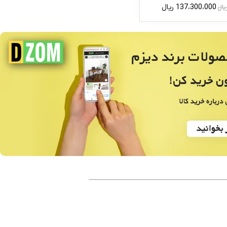
137،300،000
ریال
یال