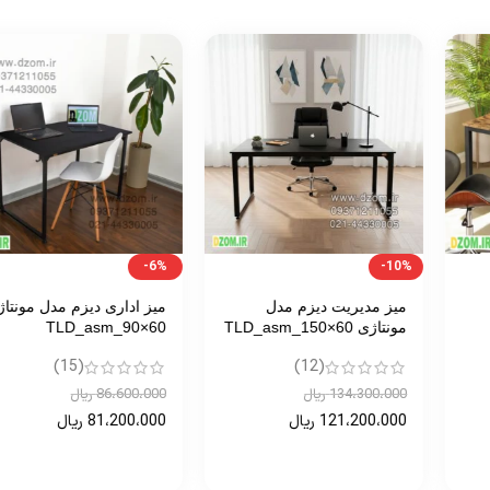
-6%
-10%
میز مدیریت دیزم مدل
میز اداری دیزم مدل مونتاژی
مونتاژی TLD_asm_150×60
TLD_asm_90×60
(15)
(12)
134،300،000
ریال
86،600،000
ریال
121،200،000
ریال
81،200،000
ریال