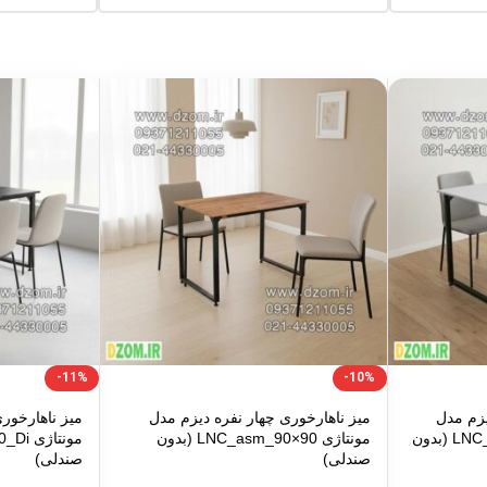
-11%
-10%
یزم مدل
میز ناهارخوری چهار نفره دیزم مدل
میز ناهارخو
مونتاژی LNC_asm_120×90_Di (بدون
مونتاژی LNC_asm_90×90 (بدون
صندلی)
صندلی)