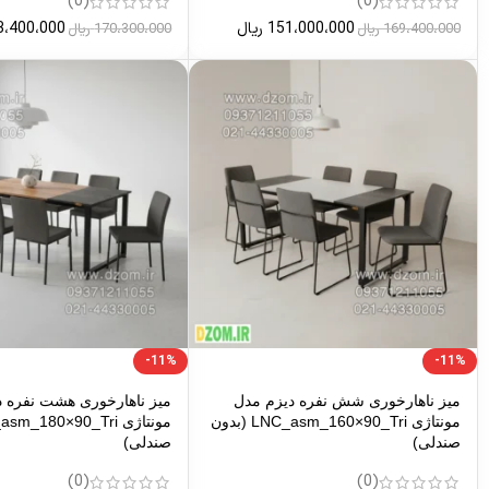
(0)
(0)
151،000،000
ریال
3،400،000
169،400،000
ریال
170،300،000
ریال
-11%
-11%
میز ناهارخوری شش نفره دیزم مدل
میز ناهارخوری هشت نفره د
مونتاژی LNC_asm_160×90_Tri (بدون
صندلی)
صندلی)
(0)
(0)