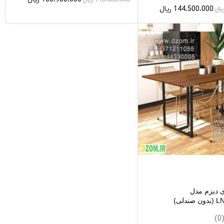
144،500،000
ریال
یال
ی دیزم مدل
دلی)
(0