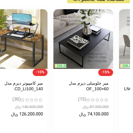
-10%
-15%
میز جلومبلی دیزم مدل
میز کامپیوتر دیزم مدل
CD_LI100_140
OF_100×60
(30)
(15)
87،300،000
ریال
140،600،000
ریال
74،100،000
ریال
126،200،000
ریال