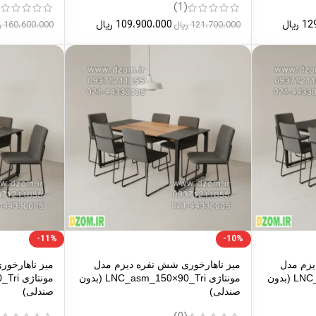
)
(1)
12
ریال
109،900،000
ریال
121،700،000
ریال
160،600،000
ر
-11%
-10%
یزم مدل
میز ناهارخوری شش نفره دیزم مدل
میز ناهارخو
مونتاژی LNC_asm_150×90_Di (بدون
مونتاژی LNC_asm_150×90_Tri (بدون
صندلی)
صندلی)