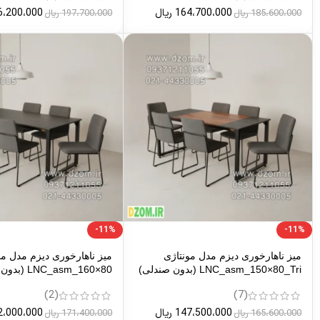
164،700،000
ریال
6،200،000
185،600،000
ریال
197،700،000
ریال
-11%
-11%
میز ناهارخوری دیزم مدل مونتاژی
میز ناهارخوری دیزم مدل مو
LNC_asm_150×80_Tri (بدون صندلی)
LNC_asm_160×80 (بدون صندلی)
(2)
(7)
147،500،000
ریال
2،000،000
165،600،000
ریال
171،400،000
ریال