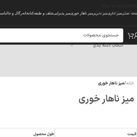
Skip to navigation
Skip to main content
حه اصلی
میز اداری
میز تحریر
میز ناهار خوری
میز پذیرایی
شلف و طبقه
کتابخانه
رگال و جالباس
انتخاب دسته بندی
خانه
/
میز ناهار خوری
میز ناهار خوری
قیمت
طول محصول