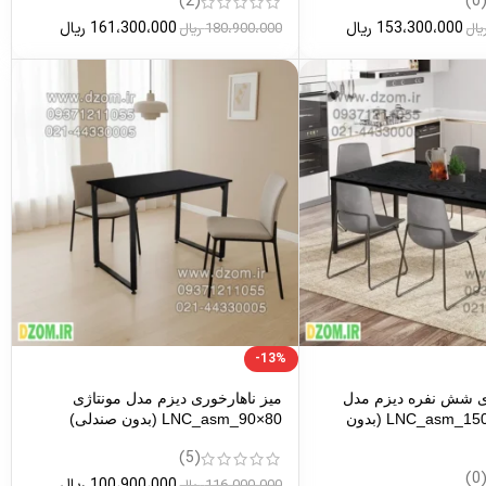
(2)
(0
153،300،000
ریال
161،300،000
ریال
یال
180،900،000
ریال
-13%
ری شش نفره دیزم مدل
میز ناهارخوری دیزم مدل مونتاژی
مونتاژی LNC_asm_150×80 (بدون
LNC_asm_90×80 (بدون صندلی)
(5)
(0
100،900،000
ریال
116،000،000
ریال