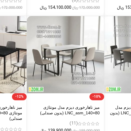
)
(0)
15
ریال
154،100،000
ریال
172،000،000
ریال
172،000،000
ر
-12%
-10%
یزم مدل
میز ناهارخوری دیزم مدل مونتاژی
میز ناهارخو
مونتاژی LNC_asm_180×90_Tri (بدون
LNC_asm_140×80 (بدون صندلی)
صندلی)
(11)
)
139،900،000
ریال
155،000،000
ریال