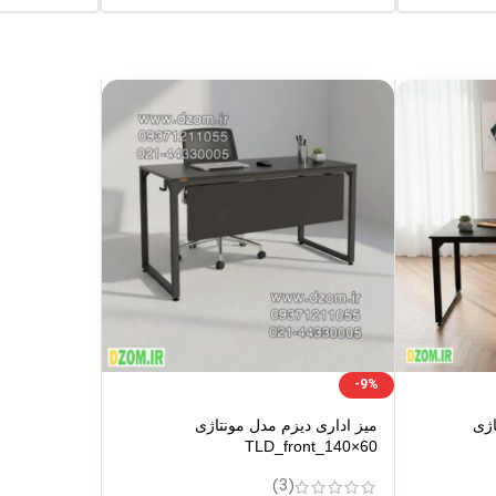
-9%
اژی
میز اداری دیزم مدل مونتاژی
TLD_front_140×60
(3)