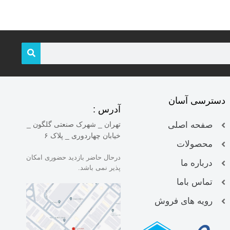
قیمت و خرید
دسترسی آسان
آدرس :
صفحه اصلی
تهران _ شهرک صنعتی گلگون _
خیابان چهاردوری _ پلاک ۶
محصولات
درحال حاضر بازدید حضوری امکان
درباره ما
پذیر نمی باشد.
تماس باما
رویه های فروش