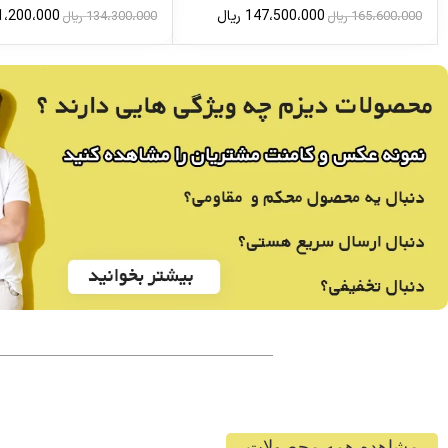
147،500،000
ریال
1،200،000
165،600،000
ریال
134،300،000
ریال
مشاهده همه محصولات