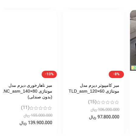
-10%
-8%
میز کامپیوتر دیزم مدل
میز ناهارخوری دیزم مدل
مونتاژی TLD_asm_120×60
مونتاژی LNC_asm_140×80
(بدون صندلی)
(15)
(11)
106،000،000
ریال
155،000،000
ریال
97،800،000
ریال
139،900،000
ریال