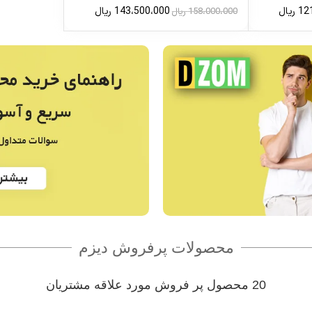
12
ریال
143،500،000
ریال
158،000،000
ریال
محصولات پرفروش دیزم
20 محصول پر فروش مورد علاقه مشتریان