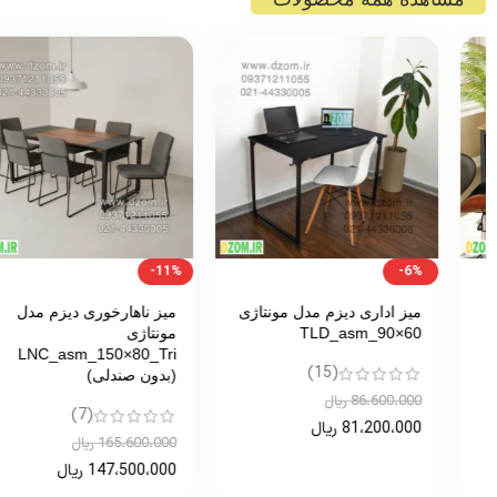
-11%
-6%
میز اداری دیزم مدل مونتاژی
میز ناهارخوری دیزم مدل
TLD_asm_90×60
مونتاژی
LNC_asm_150×80_Tri
(15)
(بدون صندلی)
86،600،000
ریال
(7)
81،200،000
ریال
165،600،000
ریال
147،500،000
ریال