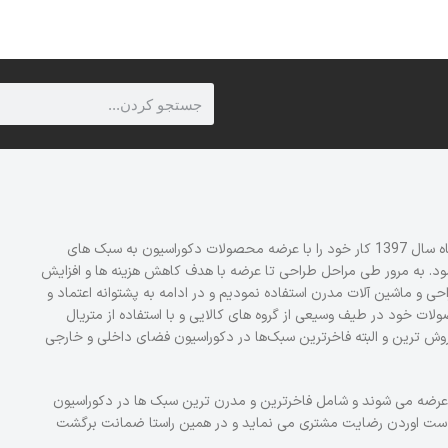
قیمت و خرید
برند دیزم DZOM (شماره ثبت 414013 اداره ثبت علائم تجاری) در تیر ماه سال 1397 کار خود را با عرضه محصولات دکوراسیون به سبک های
نمود. به مرور طی مراحل طراحی تا عرضه با هدف کاهش هزینه ها و افزایش
ی و ماشین آلات مدرن استفاده نمودیم و در ادامه به پشتوانه اعتماد و
موعه دیزم DZOM درحال گسترش محصولات خود در طیف وسیعی از گروه های کالایی و با استفاده از متریال
وش ترین و البته فاخرترین سبک‌ها در دکوراسیون فضای داخلی و خارجی
ژی عرضه می شوند و شامل فاخرترین و مدرن ترین سبک ها در دکوراسیون
دست اوردن رضایت مشتری می نماید و در همین راستا ضمانت برگشت