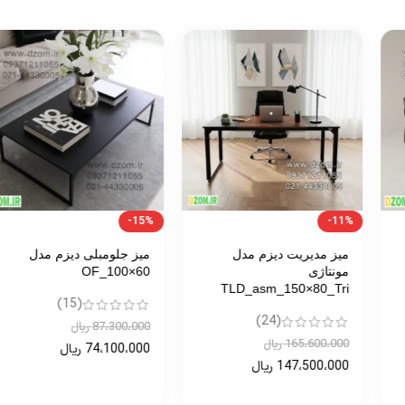
-15%
-11%
میز مدیریت دیزم مدل
میز جلومبلی دیزم مدل
مونتاژی
OF_100×60
TLD_asm_150×80_Tri
(15)
(24)
87،300،000
ریال
165،600،000
ریال
74،100،000
ریال
147،500،000
ریال