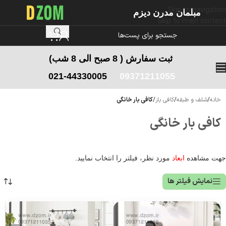
Skip to navigation
مبلمان مدرن دیزم
Skip to main content
ثبت سفارش
( 8 صبح الی 8 شب)
021-44330005
09371211055
خانه
/
شلف و طبقه
/
کافی بار
/
کافی بار خانگی
کافی بار خانگی
جهت مشاهده
ابعاد
مورد نظر، فیلتر را انتخاب نمایید.
نمایش فیلتر ها