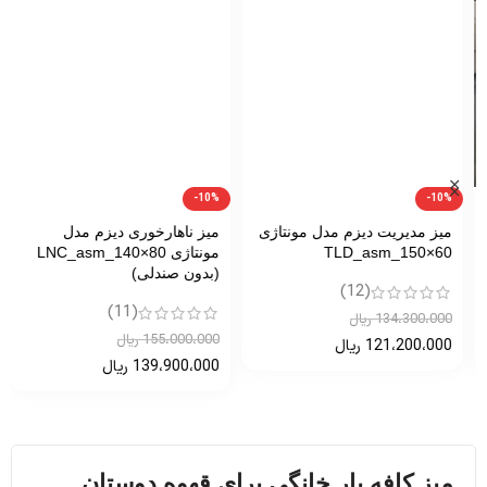
-10%
-10%
میز مدیریت دیزم مدل مونتاژی
میز ناهارخوری دیزم مدل
TLD_asm_150×60
مونتاژی LNC_asm_140×80
(بدون صندلی)
(12)
(11)
134،300،000
ریال
155،000،000
ریال
121،200،000
ریال
139،900،000
ریال
میز کافه بار خانگی برای قهوه دوستان